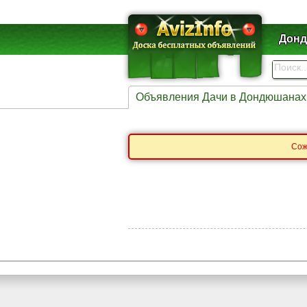
Донд
Объявления Дачи в Дондюшанах
Сож