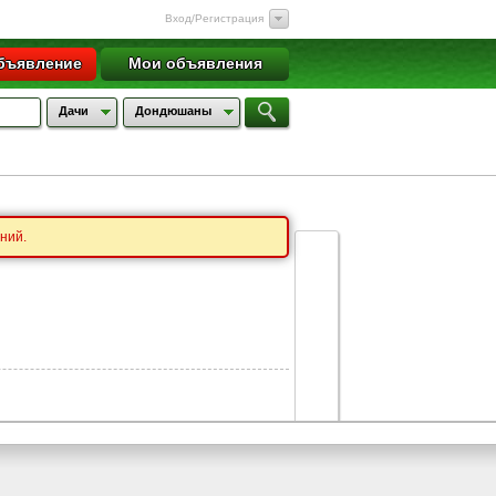
Вход/Регистрация
бъявление
Мои объявления
Дачи
Дондюшаны
ний.