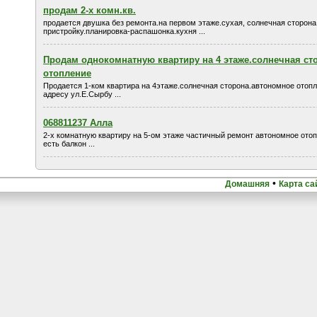
продам 2-х комн.кв.
продается двушка без ремонта.на первом этаже.сухая, солнечная сторона
пристройку.планировка-распашонка.кухня ...
Продам однокомнатную квартиру на 4 этаже.солнечная ст
отопление
Продается 1-ком квартира на 4этаже.солнечная сторона.автономное отопл
адресу ул.Е.Сырбу ...
068811237 Алла
2-х комнатную квартиру на 5-ом этаже частичный ремонт автономное отопл
есть балкон ...
•
Домашняя
Карта са