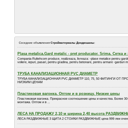
Соседние объявления
Стройматериалы Дондюшаны
:
Plasa metalica.Gard metalic - pret producator. Srima. Сетка
Compania Rultehcom produce, realizeaza, livreaza: -plase metalice pentru garduri
voliere, iepuri, pasari, pentru gradina, pentru betonare, pentru armare -garduri me
ТРУБА КАНАЛИЗАЦИОННАЯ PVC ДИАМЕТР
ТРУБА КАНАЛИЗАЦИОННАЯ PVC ДИАМЕТР 110, 75, 50 ФИТИНГИ ОТ П
НИЗКИМ ЦЕНАМ
Пластиковая вагонка. Оптом и в розницу. Низкие цены
Пластиковая вагонка. Прекрасное соотношение цены и качества. Более 30
монтажа. Оптом и в ...
ЛЕСА НА ПРОДАЖУ 2,10 м ширина 2,40 высота РАЗДВИЖ
ЛЕСА РАЗДВИЖНЫЕ 3 ЩИТА 2 СТОИКИ РАЗДВИЖНЫЕ цена 999 леи оче