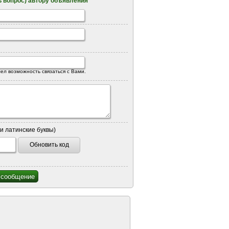
 вопрос) автору объявления
ел возможность связаться с Вами.
и латинские буквы)
Обновить код