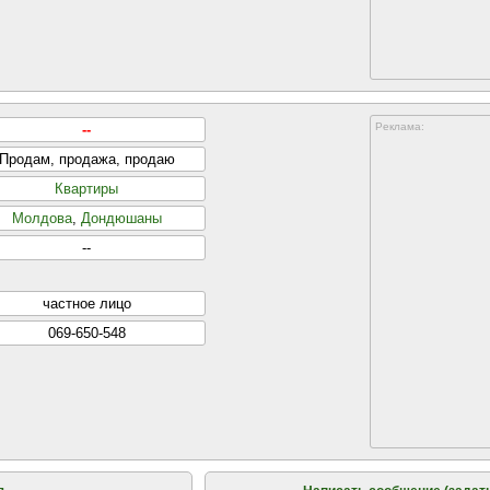
Реклама:
--
Продам, продажа, продаю
Квартиры
Молдова
,
Дондюшаны
--
частнoе лицo
069-650-548